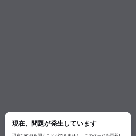
ダイアログの開始
現在、問題が発生しています
現在Canvaを開くことができません。このページを更新し